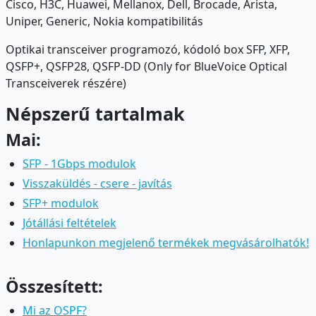
Cisco, H3C, Huawei, Mellanox, Dell, Brocade, Arista,
Uniper, Generic, Nokia kompatibilitás
Optikai transceiver programozó, kódoló box SFP, XFP,
QSFP+, QSFP28, QSFP-DD (Only for BlueVoice Optical
Transceiverek részére)
Népszerű tartalmak
Mai:
SFP - 1Gbps modulok
Visszaküldés - csere - javítás
SFP+ modulok
Jótállási feltételek
Honlapunkon megjelenő termékek megvásárolhatók!
Összesített:
Mi az OSPF?