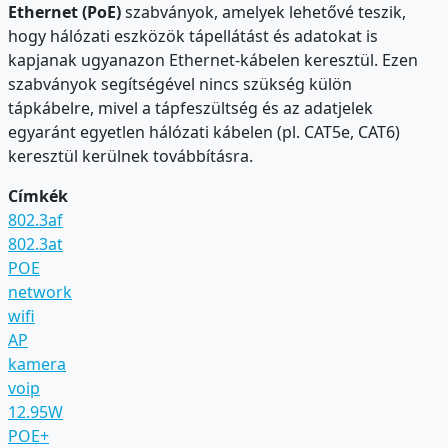
Ethernet (PoE)
szabványok, amelyek lehetővé teszik,
hogy hálózati eszközök tápellátást és adatokat is
kapjanak ugyanazon Ethernet-kábelen keresztül. Ezen
szabványok segítségével nincs szükség külön
tápkábelre, mivel a tápfeszültség és az adatjelek
egyaránt egyetlen hálózati kábelen (pl. CAT5e, CAT6)
keresztül kerülnek továbbításra.
Címkék
802.3af
802.3at
POE
network
wifi
AP
kamera
voip
12.95W
POE+