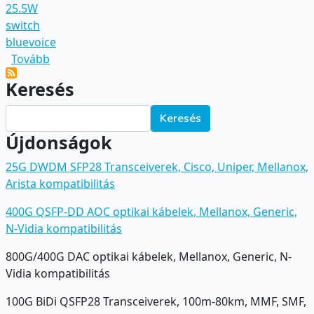
25.5W
switch
bluevoice
(Mi az a 802.3af/at szabvány?)
Tovább
Keresés
Keresés
Újdonságok
25G DWDM SFP28 Transceiverek, Cisco, Uniper, Mellanox,
Arista kompatibilitás
400G QSFP-DD AOC optikai kábelek, Mellanox, Generic,
N-Vidia kompatibilitás
800G/400G DAC optikai kábelek, Mellanox, Generic, N-
Vidia kompatibilitás
100G BiDi QSFP28 Transceiverek, 100m-80km, MMF, SMF,