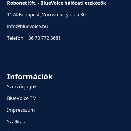
Robonet Kft. - BlueVoice hálózati eszközök
1174 Budapest, Vörösmarty utca 30.
info@bluevoice.hu
Telefon:
+36 70 772 3681
Információk
Szerzői jogok
BlueVoice TM
Impresszum
Szállítás