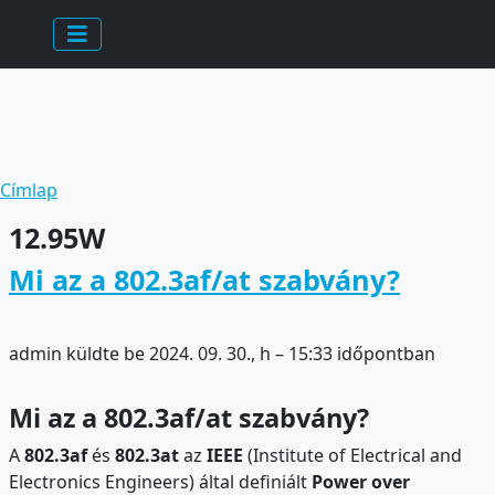
Ugrás a tartalomra
Morzsa
Címlap
12.95W
Mi az a 802.3af/at szabvány?
admin
küldte be
2024. 09. 30., h – 15:33
időpontban
Mi az a 802.3af/at szabvány?
A
802.3af
és
802.3at
az
IEEE
(Institute of Electrical and
Electronics Engineers) által definiált
Power over