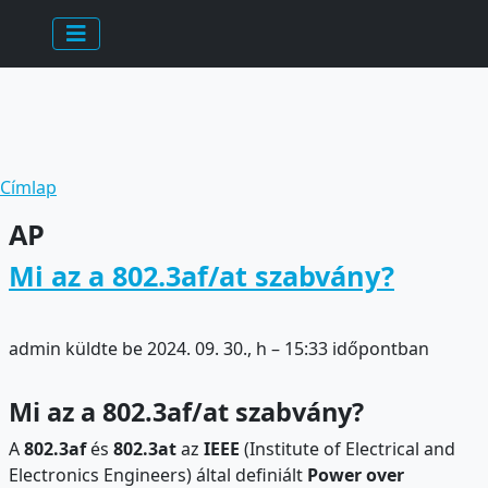
Ugrás a tartalomra
Morzsa
Címlap
AP
Mi az a 802.3af/at szabvány?
admin
küldte be
2024. 09. 30., h – 15:33
időpontban
Mi az a 802.3af/at szabvány?
A
802.3af
és
802.3at
az
IEEE
(Institute of Electrical and
Electronics Engineers) által definiált
Power over