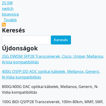
25.5W
switch
bluevoice
(Mi az a 802.3af/at szabvány?)
Tovább
Keresés
Keresés
Újdonságok
25G DWDM SFP28 Transceiverek, Cisco, Uniper, Mellanox,
Arista kompatibilitás
400G QSFP-DD AOC optikai kábelek, Mellanox, Generic,
N-Vidia kompatibilitás
800G/400G DAC optikai kábelek, Mellanox, Generic, N-
Vidia kompatibilitás
100G BiDi QSFP28 Transceiverek, 100m-80km, MMF, SMF,