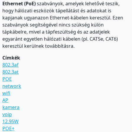
Ethernet (PoE)
szabványok, amelyek lehetővé teszik,
hogy hálózati eszközök tápellátást és adatokat is
kapjanak ugyanazon Ethernet-kábelen keresztül. Ezen
szabványok segítségével nincs szükség külön
tápkábelre, mivel a tápfeszültség és az adatjelek
egyaránt egyetlen hálózati kábelen (pl. CAT5e, CAT6)
keresztül kerülnek továbbításra.
Címkék
802.3af
802.3at
POE
network
wifi
AP
kamera
voip
12.95W
POE+