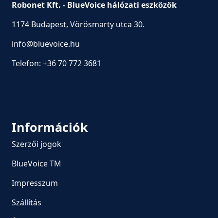
Robonet Kft. - BlueVoice hálózati eszközök
1174 Budapest, Vörösmarty utca 30.
info@bluevoice.hu
Telefon:
+36 70 772 3681
Információk
Szerzői jogok
BlueVoice TM
Impresszum
Szállítás