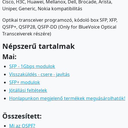
Cisco, H3C, Huawei, Mellanox, Dell, Brocade, Arista,
Uniper, Generic, Nokia kompatibilitás
Optikai transceiver programozó, kódoló box SFP, XFP,
QSFP+, QSFP28, QSFP-DD (Only for BlueVoice Optical
Transceiverek részére)
Népszerű tartalmak
Mai:
SFP - 1Gbps modulok
Visszaküldés - csere - javítás
SFP+ modulok
Jótállási feltételek
Honlapunkon megjelenő termékek megvásárolhatók!
Összesített:
Mi az OSPF?