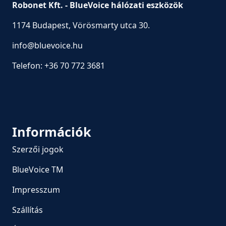
Robonet Kft. - BlueVoice hálózati eszközök
1174 Budapest, Vörösmarty utca 30.
info@bluevoice.hu
Telefon:
+36 70 772 3681
Információk
Szerzői jogok
BlueVoice TM
Impresszum
Szállítás