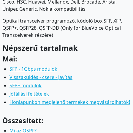
Cisco, H3C, Huawei, Mellanox, Dell, Brocade, Arista,
Uniper, Generic, Nokia kompatibilitás
Optikai transceiver programozó, kódoló box SFP, XFP,
QSFP+, QSFP28, QSFP-DD (Only for BlueVoice Optical
Transceiverek részére)
Népszerű tartalmak
Mai:
SFP - 1Gbps modulok
Visszaküldés - csere - javítás
SFP+ modulok
Jótállási feltételek
Honlapunkon megjelenő termékek megvásárolhatók!
Összesített:
Mi az OSPF?