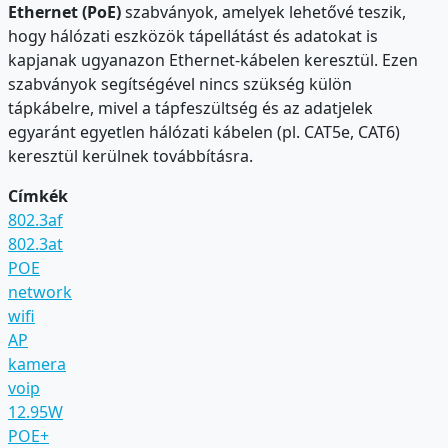
Ethernet (PoE)
szabványok, amelyek lehetővé teszik,
hogy hálózati eszközök tápellátást és adatokat is
kapjanak ugyanazon Ethernet-kábelen keresztül. Ezen
szabványok segítségével nincs szükség külön
tápkábelre, mivel a tápfeszültség és az adatjelek
egyaránt egyetlen hálózati kábelen (pl. CAT5e, CAT6)
keresztül kerülnek továbbításra.
Címkék
802.3af
802.3at
POE
network
wifi
AP
kamera
voip
12.95W
POE+