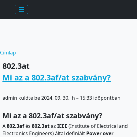
Ugrás a tartalomra
Morzsa
Címlap
802.3at
Mi az a 802.3af/at szabvány?
admin
küldte be
2024. 09. 30., h – 15:33
időpontban
Mi az a 802.3af/at szabvány?
A
802.3af
és
802.3at
az
IEEE
(Institute of Electrical and
Electronics Engineers) által definiált
Power over