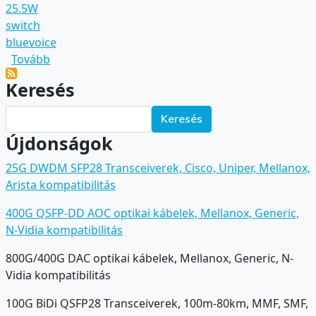
25.5W
switch
bluevoice
(Mi az a 802.3af/at szabvány?)
Tovább
Keresés
Keresés
Újdonságok
25G DWDM SFP28 Transceiverek, Cisco, Uniper, Mellanox,
Arista kompatibilitás
400G QSFP-DD AOC optikai kábelek, Mellanox, Generic,
N-Vidia kompatibilitás
800G/400G DAC optikai kábelek, Mellanox, Generic, N-
Vidia kompatibilitás
100G BiDi QSFP28 Transceiverek, 100m-80km, MMF, SMF,